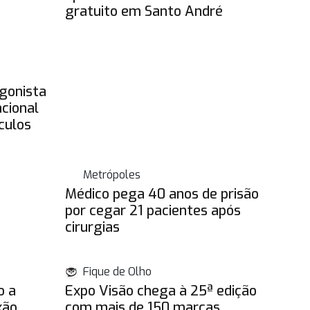
gratuito em Santo André
gonista
acional
culos
Metrópoles
Médico pega 40 anos de prisão
por cegar 21 pacientes após
cirurgias
Fique de Olho
o a
Expo Visão chega à 25ª edição
xão
com mais de 150 marcas