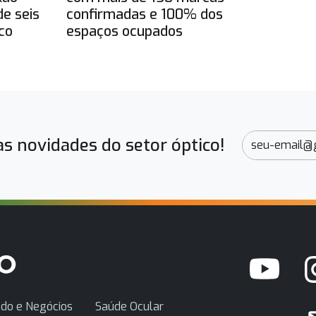
e seis
confirmadas e 100% dos
co
espaços ocupados
s novidades do setor óptico!
do e Negócios
Saúde Ocular