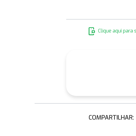
mobile_chat
Clique aqui para
COMPARTILHAR: