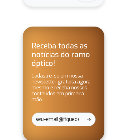
Receba todas as
notícias do ramo
óptico!
Cadastre-se em nossa
newsletter gratuita agora
mesmo e receba nossos
conteúdos em primeira
mão.
arrow_right_alt