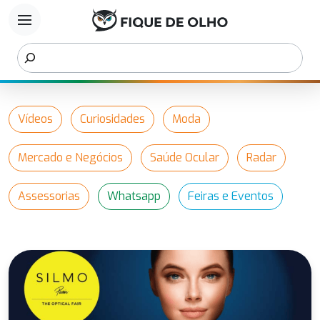
menu
Vídeos
Curiosidades
Moda
Mercado e Negócios
Saúde Ocular
Radar
Assessorias
Whatsapp
Feiras e Eventos