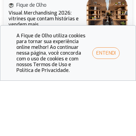
Fique de Olho
Visual Merchandising 2026:
vitrines que contam histórias e
vendem mais
A Fique de Olho utiliza cookies
para tornar sua experiência
online melhor! Ao continuar
Fique de Olho
ENTENDI
nessa página, você concorda
Guia completo das feiras ópticas
com o uso de cookies e com
em 2026
nossos Termos de Uso e
Política de Privacidade.
Receba todas as novidades do setor
óptico!