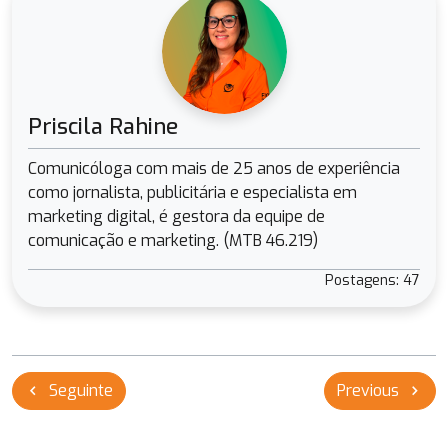
Priscila Rahine
Comunicóloga com mais de 25 anos de experiência
como jornalista, publicitária e especialista em
marketing digital, é gestora da equipe de
comunicação e marketing. (MTB 46.219)
Postagens: 47
Navegação
Seguinte
Previous
chevron_left
chevron_right
de
Post