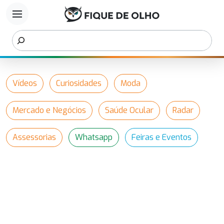
menu
Vídeos
Curiosidades
Moda
Mercado e Negócios
Saúde Ocular
Radar
Assessorias
Whatsapp
Feiras e Eventos