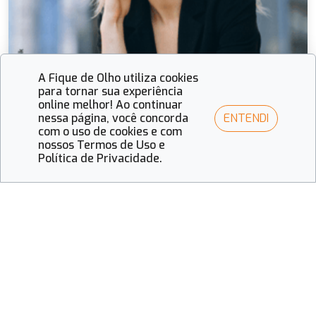
A Fique de Olho utiliza cookies
para tornar sua experiência
online melhor! Ao continuar
ENTENDI
nessa página, você concorda
Fique de Olho
com o uso de cookies e com
nossos Termos de Uso e
Moda, identidade e estratégia comercial
Política de Privacidade.
impulsionam o setor óptico