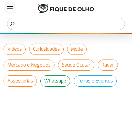
menu
Vídeos
Curiosidades
Moda
Mercado e Negócios
Saúde Ocular
Radar
Assessorias
Whatsapp
Feiras e Eventos