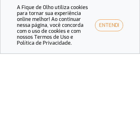
celebrado com a inauguração de um laboratório de
A Fique de Olho utiliza cookies
informática na nova sede da entidade, na zona Norte
para tornar sua experiência
de São Paulo. O programa combina formação
online melhor! Ao continuar
técnica online com estágio prático de 20 horas em
ENTENDI
nessa página, você concorda
com o uso de cookies e com
óticas parceiras, abrindo caminho para a
nossos Termos de Uso e
empregabilidade e suprindo a demanda por
Política de Privacidade.
profissionais qualificados no setor óptico, que
emprega mais de 190 mil pessoas no país.
Ler mais...