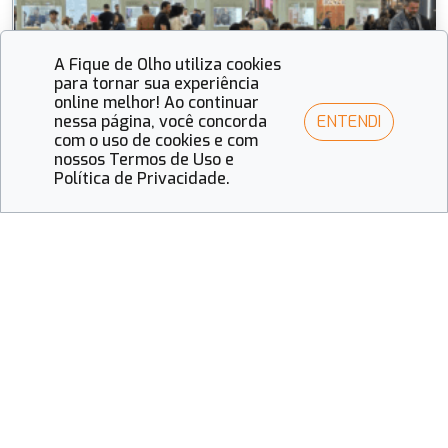
A Fique de Olho utiliza cookies
para tornar sua experiência
online melhor! Ao continuar
ENTENDI
nessa página, você concorda
com o uso de cookies e com
nossos Termos de Uso e
Política de Privacidade.
PUBLIEDITORIAL
Avodah Optical trouxe à Expo Óptica
2026 inovações e oportunidade de
negócio
A empresa reforçou seu papel de parceiro do varejo
óptico para o crescimento e apresentou
lançamentos, a campanha Lucre+ Avodah e o Club
Avodah. A Avodah Optical marcou presença na Expo
Óptica 2026, consolidando seu posicionamento