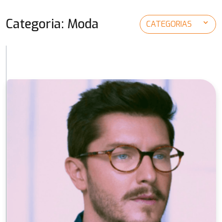
Categoria: Moda
expand_more
CATEGORIAS