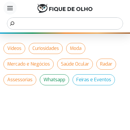
menu
Vídeos
Curiosidades
Moda
Mercado e Negócios
Saúde Ocular
Radar
Assessorias
Whatsapp
Feiras e Eventos