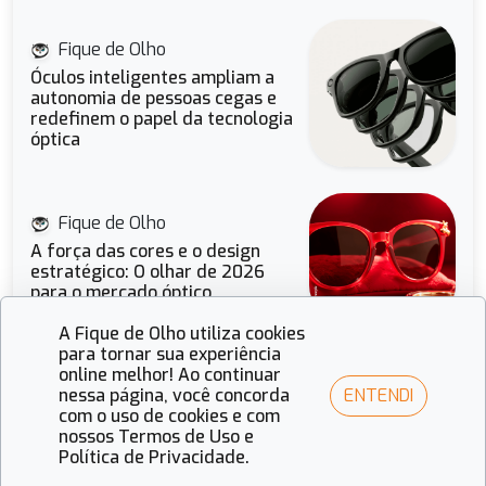
Fique de Olho
Óculos inteligentes ampliam a
autonomia de pessoas cegas e
redefinem o papel da tecnologia
óptica
Fique de Olho
A força das cores e o design
estratégico: O olhar de 2026
para o mercado óptico
A Fique de Olho utiliza cookies
para tornar sua experiência
online melhor! Ao continuar
Fique de Olho
ENTENDI
nessa página, você concorda
Visual Merchandising 2026:
com o uso de cookies e com
vitrines que contam histórias e
nossos Termos de Uso e
vendem mais
Política de Privacidade.