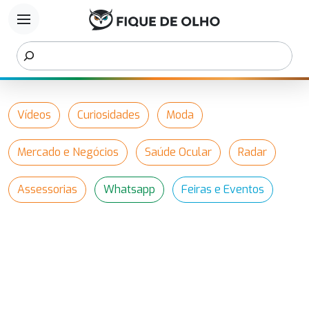
menu
Vídeos
Curiosidades
Moda
Mercado e Negócios
Saúde Ocular
Radar
Assessorias
Whatsapp
Feiras e Eventos