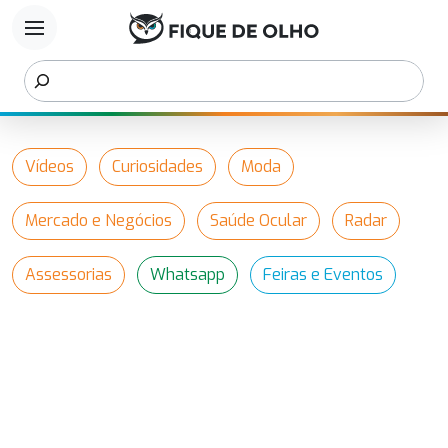
menu
Vídeos
Curiosidades
Moda
Mercado e Negócios
Saúde Ocular
Radar
Assessorias
Whatsapp
Feiras e Eventos