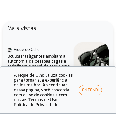
Mais vistas
Fique de Olho
Óculos inteligentes ampliam a
autonomia de pessoas cegas e
redefinem o papel da tecnologia
óptica
A Fique de Olho utiliza cookies
para tornar sua experiência
online melhor! Ao continuar
ENTENDI
nessa página, você concorda
Fique de Olho
com o uso de cookies e com
A força das cores e o design
nossos Termos de Uso e
estratégico: O olhar de 2026
Política de Privacidade.
para o mercado óptico