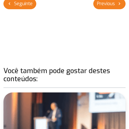
Navegação
Seguinte
Previous
chevron_left
chevron_right
de
Post
Você também pode gostar destes
conteúdos: