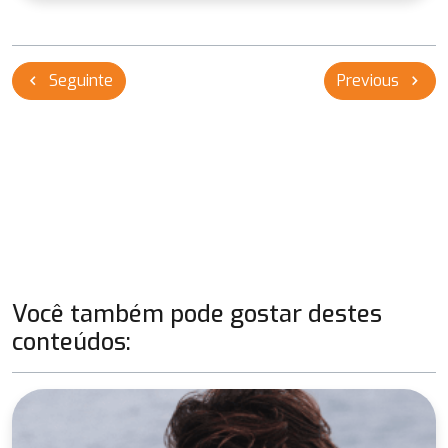
Navegação
Seguinte
Previous
chevron_left
chevron_right
de
Post
Você também pode gostar destes
conteúdos: