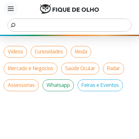
menu
Vídeos
Curiosidades
Moda
Mercado e Negócios
Saúde Ocular
Radar
Assessorias
Whatsapp
Feiras e Eventos