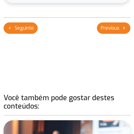
Navegação
Seguinte
Previous
chevron_left
chevron_right
de
Post
Você também pode gostar destes
conteúdos: