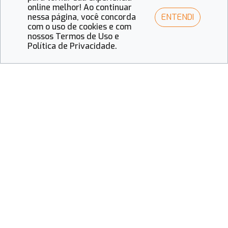
online melhor! Ao continuar
ENTENDI
nessa página, você concorda
com o uso de cookies e com
nossos Termos de Uso e
Política de Privacidade.
Mais vistas
Fique de Olho
Óculos inteligentes ampliam a
autonomia de pessoas cegas e
redefinem o papel da tecnologia
óptica