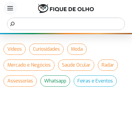
menu
Vídeos
Curiosidades
Moda
Mercado e Negócios
Saúde Ocular
Radar
Assessorias
Whatsapp
Feiras e Eventos