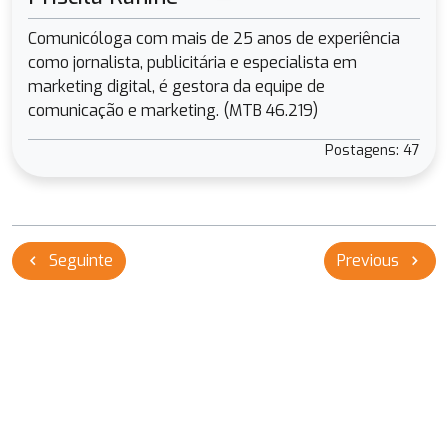
Comunicóloga com mais de 25 anos de experiência
como jornalista, publicitária e especialista em
marketing digital, é gestora da equipe de
comunicação e marketing. (MTB 46.219)
Postagens: 47
Navegação
Seguinte
Previous
chevron_left
chevron_right
de
Post