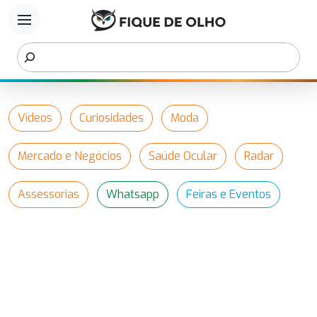
menu
Vídeos
Curiosidades
Moda
Mercado e Negócios
Saúde Ocular
Radar
Assessorias
Whatsapp
Feiras e Eventos