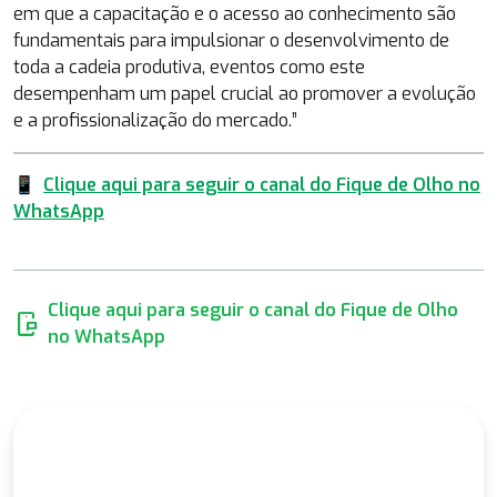
em que a capacitação e o acesso ao conhecimento são
fundamentais para impulsionar o desenvolvimento de
toda a cadeia produtiva, eventos como este
desempenham um papel crucial ao promover a evolução
e a profissionalização do mercado.”
📱
Clique aqui para seguir o canal do Fique de Olho no
WhatsApp
Clique aqui para seguir o canal do Fique de Olho
mobile_chat
no WhatsApp