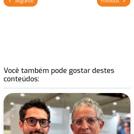
Seguinte
Previous
chevron_left
chevron_right
de
Post
Você também pode gostar destes
conteúdos: