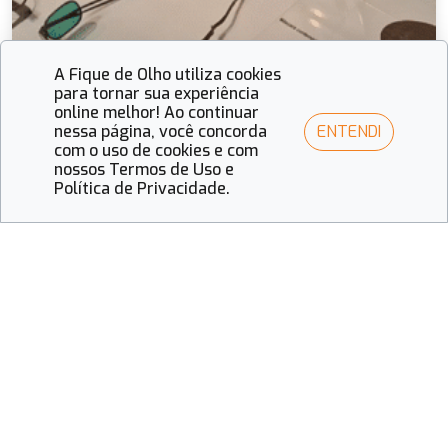
A Fique de Olho utiliza cookies
para tornar sua experiência
online melhor! Ao continuar
ENTENDI
nessa página, você concorda
com o uso de cookies e com
nossos Termos de Uso e
Fique de Olho
Política de Privacidade.
Museu dos Óculos Gioconda Giannini: Uma
jornada por oito séculos de inovação e estilo
óptico