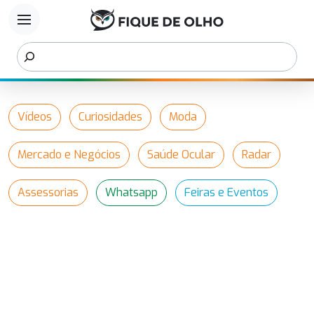
menu
Vídeos
Curiosidades
Moda
Mercado e Negócios
Saúde Ocular
Radar
Assessorias
Whatsapp
Feiras e Eventos