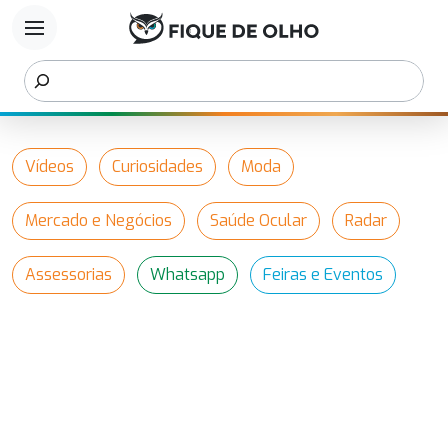
menu
Vídeos
Curiosidades
Moda
Mercado e Negócios
Saúde Ocular
Radar
Assessorias
Whatsapp
Feiras e Eventos