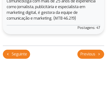
Comunicóloga com mais de 25 anos de experiência
como jornalista, publicitária e especialista em
marketing digital, é gestora da equipe de
comunicação e marketing. (MTB 46.219)
Postagens: 47
Navegação
Seguinte
Previous
chevron_left
chevron_right
de
Post