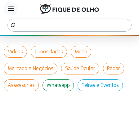
menu
Vídeos
Curiosidades
Moda
Mercado e Negócios
Saúde Ocular
Radar
Assessorias
Whatsapp
Feiras e Eventos