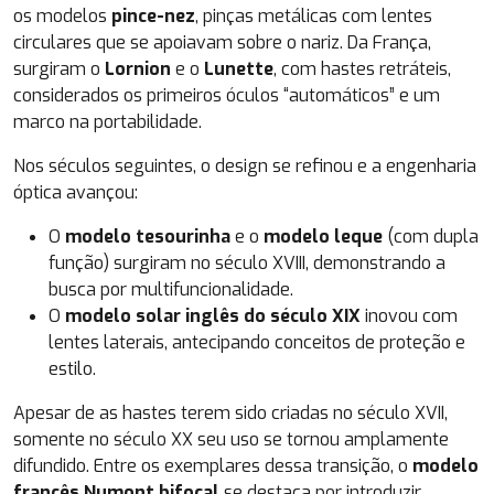
os modelos
pince-nez
, pinças metálicas com lentes
circulares que se apoiavam sobre o nariz. Da França,
surgiram o
Lornion
e o
Lunette
, com hastes retráteis,
considerados os primeiros óculos “automáticos” e um
marco na portabilidade.
Nos séculos seguintes, o design se refinou e a engenharia
óptica avançou:
O
modelo tesourinha
e o
modelo leque
(com dupla
função) surgiram no século XVIII, demonstrando a
busca por multifuncionalidade.
O
modelo solar inglês do século XIX
inovou com
lentes laterais, antecipando conceitos de proteção e
estilo.
Apesar de as hastes terem sido criadas no século XVII,
somente no século XX seu uso se tornou amplamente
difundido. Entre os exemplares dessa transição, o
modelo
francês Numont bifocal
se destaca por introduzir