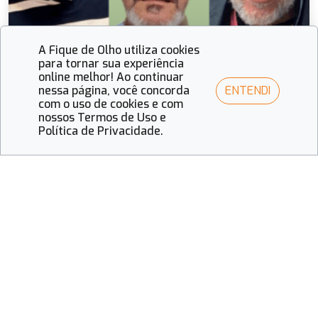
A Fique de Olho utiliza cookies
para tornar sua experiência
online melhor! Ao continuar
ENTENDI
nessa página, você concorda
com o uso de cookies e com
nossos Termos de Uso e
Comenda Aldo Martinato
Política de Privacidade.
O legado de Aldo Martinato: pioneiro da Óptica
brasileira e a Comenda em sua homenagem