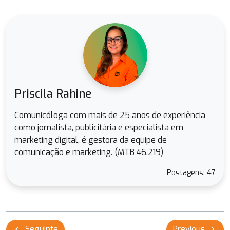
Priscila Rahine
Comunicóloga com mais de 25 anos de experiência
como jornalista, publicitária e especialista em
marketing digital, é gestora da equipe de
comunicação e marketing. (MTB 46.219)
Postagens: 47
Navegação
Seguinte
Previous
chevron_left
chevron_right