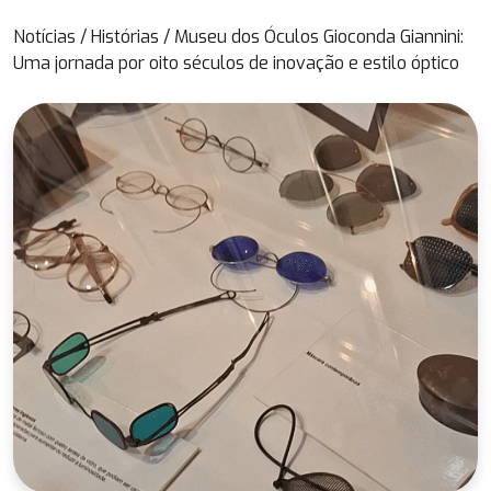
Notícias
/
Histórias
/
Museu dos Óculos Gioconda Giannini:
Uma jornada por oito séculos de inovação e estilo óptico