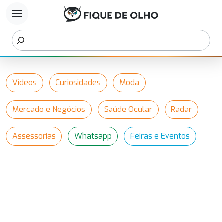
menu
Vídeos
Curiosidades
Moda
Mercado e Negócios
Saúde Ocular
Radar
Assessorias
Whatsapp
Feiras e Eventos