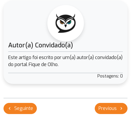
Autor(a) Convidado(a)
Este artigo foi escrito por um(a) autor(a) convidado(a)
do portal Fique de Olho.
Postagens: 0
Navegação
Seguinte
Previous
chevron_left
chevron_right
de
Post