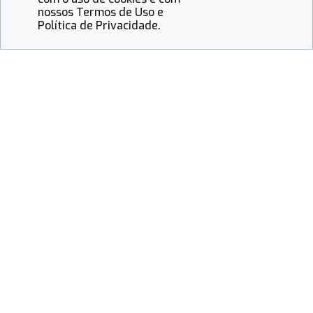
nossos Termos de Uso e
Política de Privacidade.
Fique de Olho
Onde o olhar descansa e o toque desperta:
uma reflexão sobre a visão além das lentes
Mais vistas