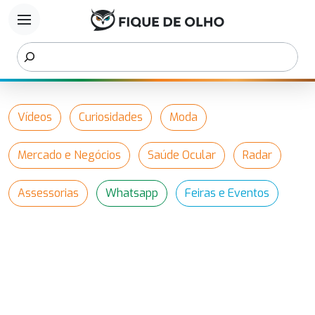
menu
Vídeos
Curiosidades
Moda
Mercado e Negócios
Saúde Ocular
Radar
Assessorias
Whatsapp
Feiras e Eventos