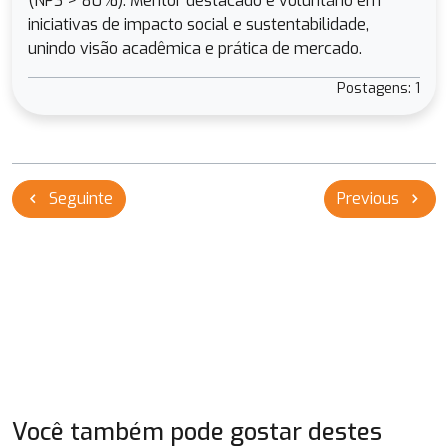
(NPS > 80%). Mentor destacado e voluntário em
iniciativas de impacto social e sustentabilidade,
unindo visão acadêmica e prática de mercado.
Postagens: 1
Navegação
Seguinte
Previous
chevron_left
chevron_right
de
Post
Você também pode gostar destes