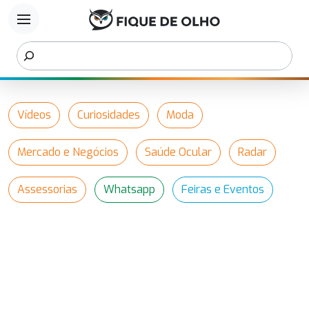
menu
Vídeos
Curiosidades
Moda
Mercado e Negócios
Saúde Ocular
Radar
Assessorias
Whatsapp
Feiras e Eventos