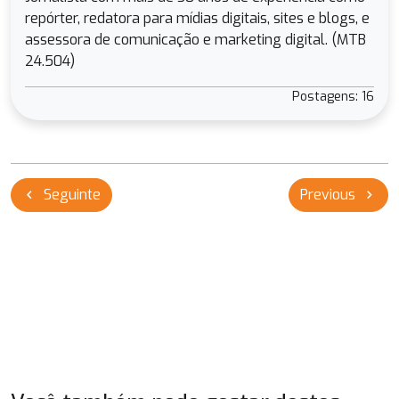
repórter, redatora para mídias digitais, sites e blogs, e
assessora de comunicação e marketing digital. (MTB
24.504)
Postagens: 16
Navegação
Seguinte
Previous
chevron_left
chevron_right
de
Post