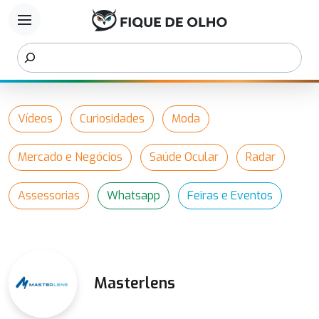
menu
Vídeos
Curiosidades
Moda
Mercado e Negócios
Saúde Ocular
Radar
Assessorias
Whatsapp
Feiras e Eventos
Masterlens