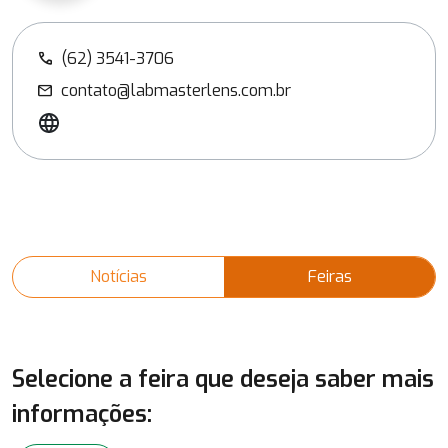
(62) 3541-3706
call
contato@labmasterlens.com.br
mail
Notícias
Feiras
Selecione a feira que deseja saber mais
informações: