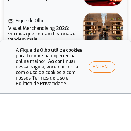
Fique de Olho
Visual Merchandising 2026:
vitrines que contam histórias e
vendem mais
A Fique de Olho utiliza cookies
para tornar sua experiência
online melhor! Ao continuar
Fique de Olho
ENTENDI
nessa página, você concorda
Guia completo das feiras ópticas
com o uso de cookies e com
em 2026
nossos Termos de Uso e
Política de Privacidade.
Receba todas as novidades do setor