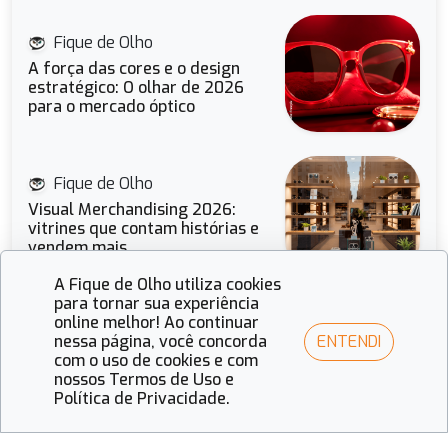
Fique de Olho
A força das cores e o design
estratégico: O olhar de 2026
para o mercado óptico
Fique de Olho
Visual Merchandising 2026:
vitrines que contam histórias e
vendem mais
A Fique de Olho utiliza cookies
para tornar sua experiência
online melhor! Ao continuar
Fique de Olho
ENTENDI
nessa página, você concorda
Guia completo das feiras ópticas
com o uso de cookies e com
em 2026
nossos Termos de Uso e
Política de Privacidade.