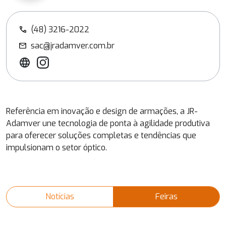
(48) 3216-2022
call
sac@jradamver.com.br
mail
Referência em inovação e design de armações, a JR-
Adamver une tecnologia de ponta à agilidade produtiva
para oferecer soluções completas e tendências que
impulsionam o setor óptico.
Notícias
Feiras