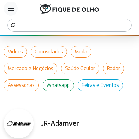
menu
Vídeos
Curiosidades
Moda
Mercado e Negócios
Saúde Ocular
Radar
Assessorias
Whatsapp
Feiras e Eventos
JR-Adamver