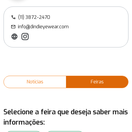
(11) 3872-2470
call
info@dindieyewear.com
mail
Notícias
Feiras
Selecione a feira que deseja saber mais
informações: