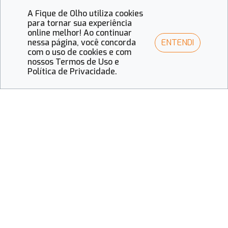
óptico!
A Fique de Olho utiliza cookies
para tornar sua experiência
arrow_right_alt
online melhor! Ao continuar
ENTENDI
nessa página, você concorda
com o uso de cookies e com
nossos Termos de Uso e
Política de Privacidade.
Vídeos
Curiosidades
Moda
Mercado e Negócios
Saúde Ocular
Quem Somos
Anuncie
Fale Conosco
Assessorias
Princípios Editoriais