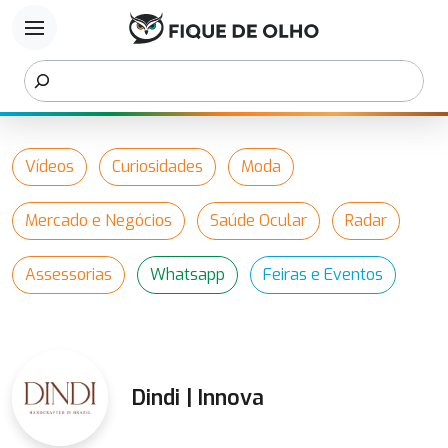
menu
Vídeos
Curiosidades
Moda
Mercado e Negócios
Saúde Ocular
Radar
Assessorias
Whatsapp
Feiras e Eventos
Dindi | Innova