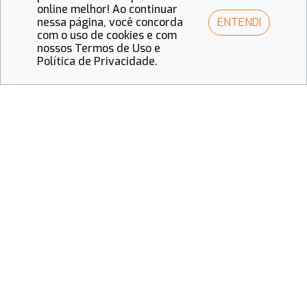
online melhor! Ao continuar
Fique de Olho
ENTENDI
nessa página, você concorda
Visual Merchandising 2026:
com o uso de cookies e com
vitrines que contam histórias e
nossos Termos de Uso e
vendem mais
Política de Privacidade.
Fique de Olho
Guia completo das feiras ópticas
em 2026
Receba todas as novidades do setor
óptico!