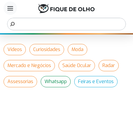
menu
Vídeos
Curiosidades
Moda
Mercado e Negócios
Saúde Ocular
Radar
Assessorias
Whatsapp
Feiras e Eventos