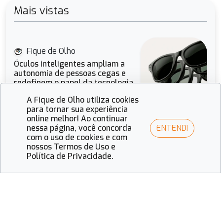
Mais vistas
Fique de Olho
Óculos inteligentes ampliam a
autonomia de pessoas cegas e
redefinem o papel da tecnologia
óptica
A Fique de Olho utiliza cookies
para tornar sua experiência
online melhor! Ao continuar
ENTENDI
nessa página, você concorda
Fique de Olho
com o uso de cookies e com
A força das cores e o design
nossos Termos de Uso e
estratégico: O olhar de 2026
Política de Privacidade.
para o mercado óptico
Fique de Olho
Visual Merchandising 2026: