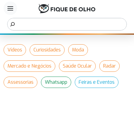
menu
Vídeos
Curiosidades
Moda
Mercado e Negócios
Saúde Ocular
Radar
Assessorias
Whatsapp
Feiras e Eventos