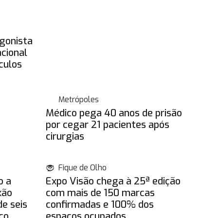
gonista
acional
culos
Metrópoles
Médico pega 40 anos de prisão
por cegar 21 pacientes após
cirurgias
Fique de Olho
o a
Expo Visão chega à 25ª edição
xão
com mais de 150 marcas
e seis
confirmadas e 100% dos
co
espaços ocupados