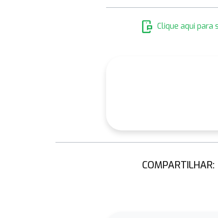
mobile_chat
Clique aqui para
COMPARTILHAR: