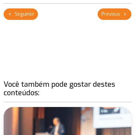
Navegação
Seguinte
Previous
chevron_left
chevron_right
de
Post
Você também pode gostar destes
conteúdos: