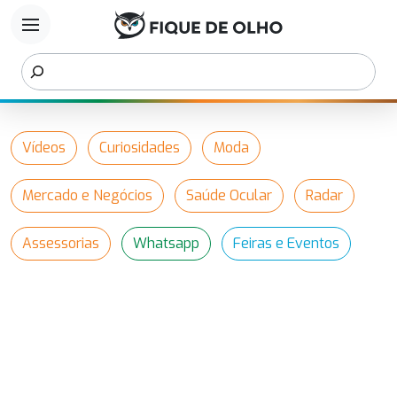
menu
Vídeos
Curiosidades
Moda
Mercado e Negócios
Saúde Ocular
Radar
Assessorias
Whatsapp
Feiras e Eventos