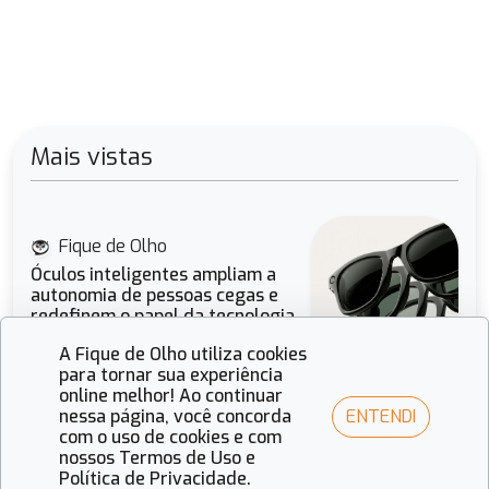
Mais vistas
Fique de Olho
Óculos inteligentes ampliam a
autonomia de pessoas cegas e
redefinem o papel da tecnologia
óptica
A Fique de Olho utiliza cookies
para tornar sua experiência
online melhor! Ao continuar
ENTENDI
nessa página, você concorda
Fique de Olho
com o uso de cookies e com
A força das cores e o design
nossos Termos de Uso e
estratégico: O olhar de 2026
Política de Privacidade.