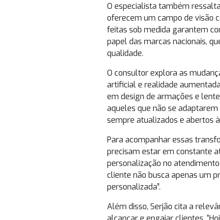
O especialista também ressalta 
oferecem um campo de visão ca
feitas sob medida garantem conf
papel das marcas nacionais, que
qualidade.
O consultor explora as mudança
artificial e realidade aumentad
em design de armações e lentes
aqueles que não se adaptarem c
sempre atualizados e abertos às
Para acompanhar essas transfor
precisam estar em constante a
personalização no atendimento 
cliente não busca apenas um pr
personalizada”.
Além disso, Serjão cita a relev
alcançar e engajar clientes. “Hoj