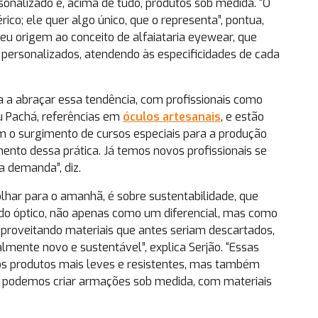
sonalizado e, acima de tudo, produtos sob medida. “O
ico; ele quer algo único, que o representa”, pontua,
u origem ao conceito de alfaiataria eyewear, que
 personalizados, atendendo às especificidades de cada
a a abraçar essa tendência, com profissionais como
Giu Pachá, referências em
óculos artesanais
, e estão
m o surgimento de cursos especiais para a produção
ento dessa prática. Já temos novos profissionais se
a demanda”, diz.
lhar para o amanhã, é sobre sustentabilidade, que
o óptico, não apenas como um diferencial, mas como
proveitando materiais que antes seriam descartados,
mente novo e sustentável”, explica Serjão. “Essas
s produtos mais leves e resistentes, mas também
, podemos criar armações sob medida, com materiais