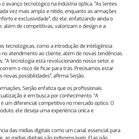
o avanço tecnológico na indústria óptica. “As lentes
da vez mais amplo e nítido, enquanto as armações
orto e exclusividade”, diz ele, enfatizando ainda o
, além de competitivas, valorizam o design e a
s tecnológicas, como a introdução de inteligência
a no atendimento ao cliente, além de novas tendências
. “A tecnologia está revolucionando nosso setor, e
orrem o risco de ficar para trás. Precisamos estar
 novas possibilidades”, afirma Serjão.
mações, Serjão enfatiza que os profissionais
tualização e em busca por conhecimento. “A
é um diferencial competitivo no mercado óptico. O
oduto, ele deseja uma experiência única e
ância das mídias digitais como um canal essencial para
e, as mídias digitais são indispensáveis. Elas não