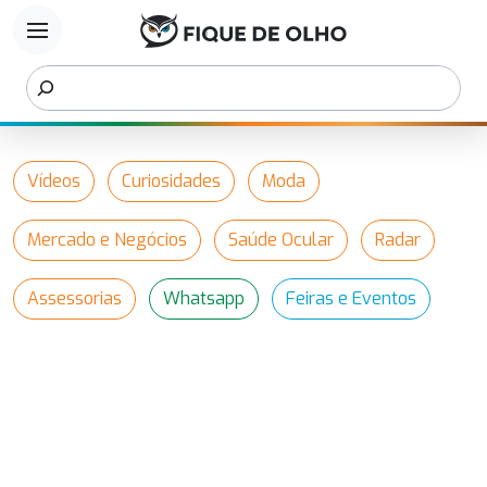
menu
Vídeos
Curiosidades
Moda
Mercado e Negócios
Saúde Ocular
Radar
Assessorias
Whatsapp
Feiras e Eventos