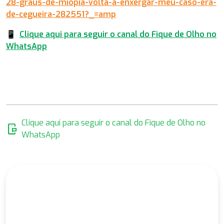
28-graus-de-miopia-volta-a-enxergar-meu-caso-era-
de-cegueira-282551?_=amp
📱
Clique aqui para seguir o canal do Fique de Olho no
WhatsApp
Clique aqui para seguir o canal do Fique de Olho no
mobile_chat
WhatsApp