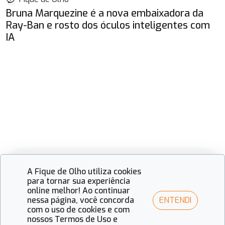
Bruna Marquezine é a nova embaixadora da
Ray-Ban e rosto dos óculos inteligentes com
IA
Mais vistas
A Fique de Olho utiliza cookies
para tornar sua experiência
online melhor! Ao continuar
ENTENDI
nessa página, você concorda
Fique de Olho
com o uso de cookies e com
Óculos inteligentes ampliam a
nossos Termos de Uso e