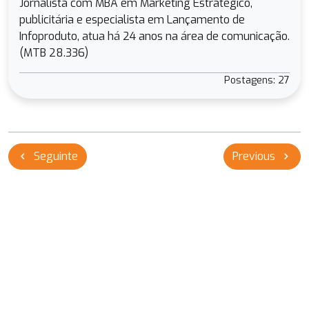
Jornalista com MBA em Marketing Estratégico,
publicitária e especialista em Lançamento de
Infoproduto, atua há 24 anos na área de comunicação.
(MTB 28.336)
Postagens: 27
Navegação
Seguinte
Previous
chevron_left
chevron_right
de
Post