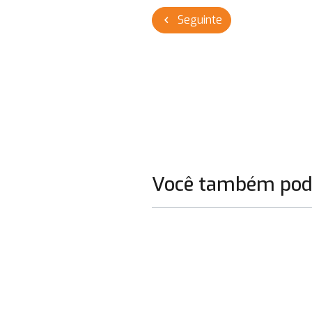
Navegação
Seguinte
chevron_left
de
Post
Você também pode