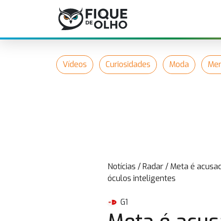
Vídeos
Curiosidades
Moda
Mer
Notícias
/
Radar
/
Meta é acusad
óculos inteligentes
G1