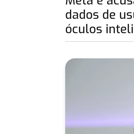
Meta é acus
dados de us
óculos intel