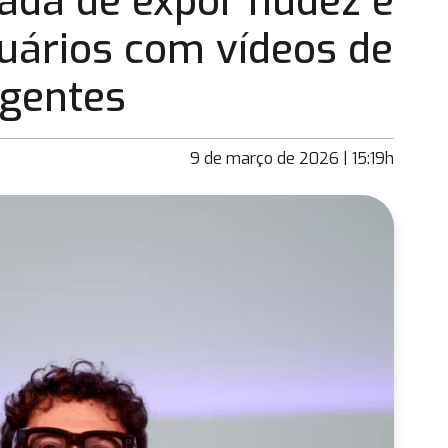
ada de expor nudez e
uários com vídeos de
igentes
9 de março de 2026 | 15:19h