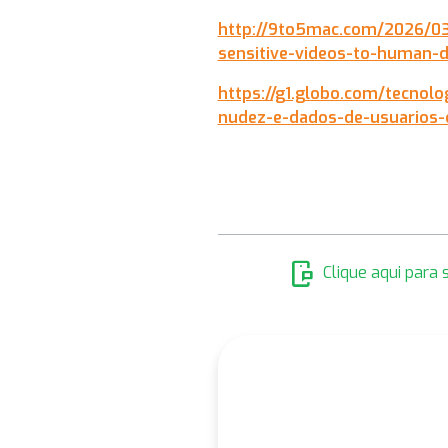
http://9to5mac.com/2026/03
sensitive-videos-to-human-d
https://g1.globo.com/tecnol
nudez-e-dados-de-usuarios-
mobile_chat
Clique aqui para