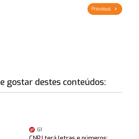
Previous
chevron_right
 gostar destes conteúdos:
G1
CNPJ terá letras e números: