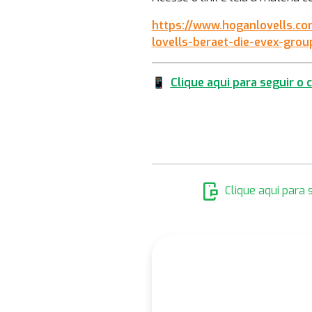
https://www.hoganlovells.co
lovells-beraet-die-evex-gro
📱
Clique aqui para seguir o
mobile_chat
Clique aqui para