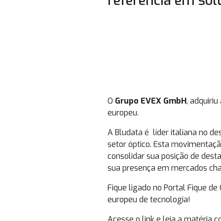
referência em sol
O
Grupo EVEX GmbH
, adquiri
europeu.
A Bludata é líder italiana no 
setor óptico. Esta movimentaç
consolidar sua posição de dest
sua presença em mercados chav
Fique ligado no Portal Fique 
europeu de tecnologia!
Acesse o link e leia a matéria c