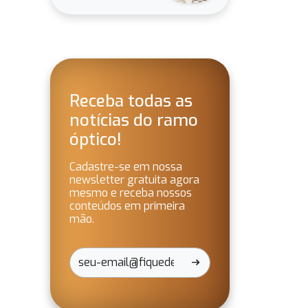
Receba todas as
notícias do ramo
óptico!
Cadastre-se em nossa
newsletter gratuita agora
mesmo e receba nossos
conteúdos em primeira
mão.
arrow_right_alt