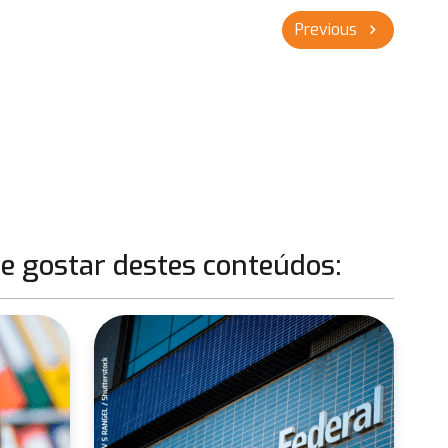
Previous
chevron_right
 gostar destes conteúdos: