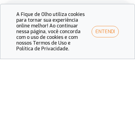
Mais vistas
A Fique de Olho utiliza cookies
para tornar sua experiência
online melhor! Ao continuar
ENTENDI
nessa página, você concorda
Fique de Olho
com o uso de cookies e com
Óculos inteligentes ampliam a
nossos Termos de Uso e
autonomia de pessoas cegas e
Política de Privacidade.
redefinem o papel da tecnologia
óptica
Fique de Olho
A força das cores e o design
estratégico: O olhar de 2026
para o mercado óptico
Fique de Olho
Visual Merchandising 2026: