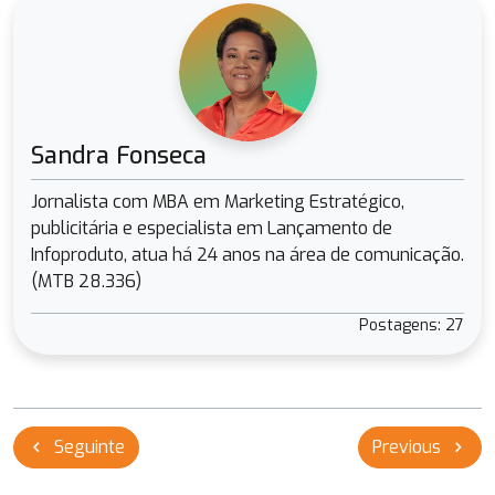
Sandra Fonseca
Jornalista com MBA em Marketing Estratégico,
publicitária e especialista em Lançamento de
Infoproduto, atua há 24 anos na área de comunicação.
(MTB 28.336)
Postagens: 27
Navegação
Seguinte
Previous
chevron_left
chevron_right
de