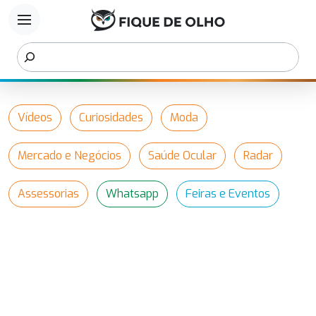
menu
Vídeos
Curiosidades
Moda
Mercado e Negócios
Saúde Ocular
Radar
Assessorias
Whatsapp
Feiras e Eventos