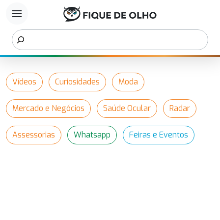
menu
Vídeos
Curiosidades
Moda
Mercado e Negócios
Saúde Ocular
Radar
Assessorias
Whatsapp
Feiras e Eventos