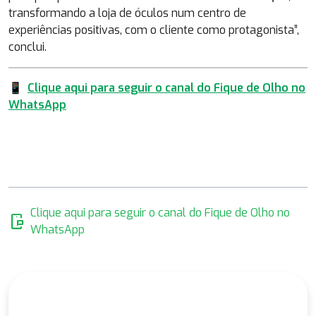
transformando a loja de óculos num centro de
experiências positivas, com o cliente como protagonista”,
conclui.
📱
Clique aqui para seguir o canal do Fique de Olho no
WhatsApp
Clique aqui para seguir o canal do Fique de Olho no
mobile_chat
WhatsApp