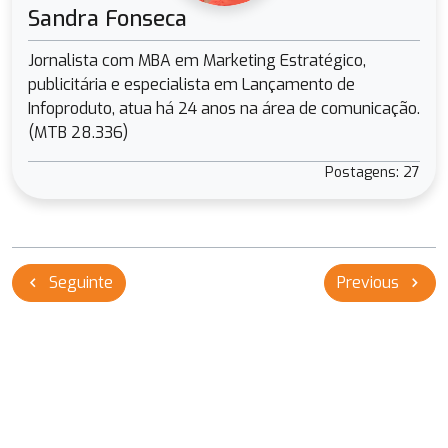
Sandra Fonseca
Jornalista com MBA em Marketing Estratégico,
publicitária e especialista em Lançamento de
Infoproduto, atua há 24 anos na área de comunicação.
(MTB 28.336)
Postagens: 27
Navegação
Seguinte
Previous
chevron_left
chevron_right
de
Post