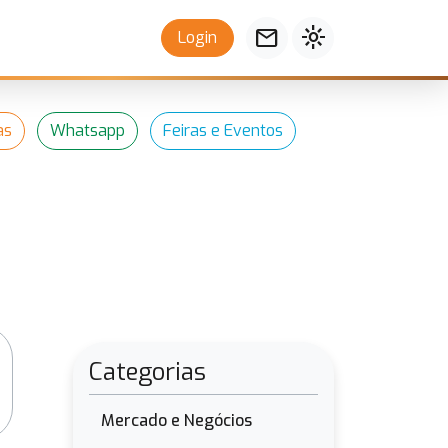
mail
light_mode
Login
as
Whatsapp
Feiras e Eventos
Categorias
Mercado e Negócios