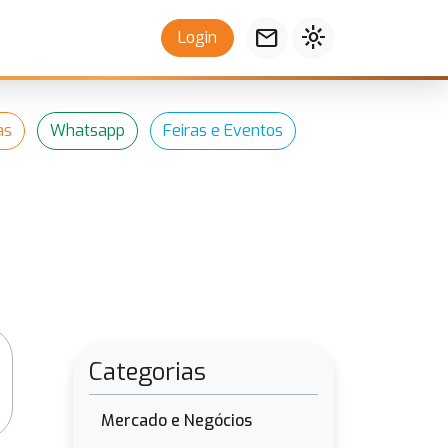
mail
light_mode
Login
as
Whatsapp
Feiras e Eventos
Categorias
Mercado e Negócios