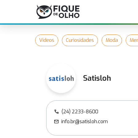
Vídeos
Curiosidades
Moda
Mer
Satisloh
(24) 2233-8600
call
info.br@satisloh.com
mail