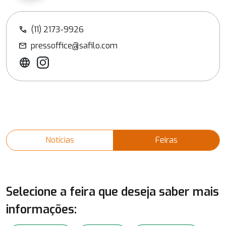
(11) 2173-9926
call
pressoffice@safilo.com
mail
Notícias
Feiras
Selecione a feira que deseja saber mais
informações: