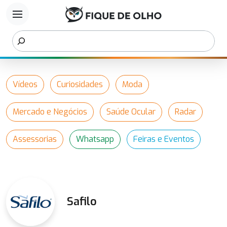
menu
Vídeos
Curiosidades
Moda
Mercado e Negócios
Saúde Ocular
Radar
Assessorias
Whatsapp
Feiras e Eventos
Safilo