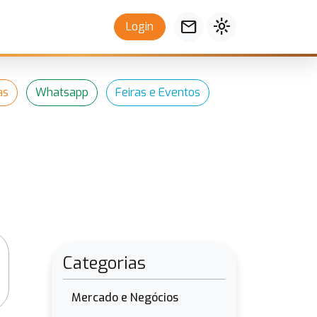
mail
light_mode
Login
as
Whatsapp
Feiras e Eventos
Categorias
Mercado e Negócios