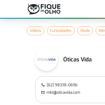
Vídeos
Curiosidades
Moda
Mer
Óticas Vida
(62) 98338-0696
call
mkt@oticavida.com
mail