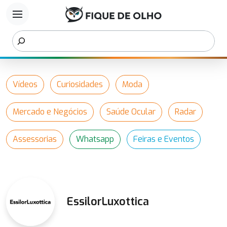
menu
Vídeos
Curiosidades
Moda
Mercado e Negócios
Saúde Ocular
Radar
Assessorias
Whatsapp
Feiras e Eventos
EssilorLuxottica