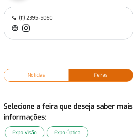
(11) 2395-5060
call
Notícias
Feiras
Selecione a feira que deseja saber mais
informações:
Expo Visão
Expo Óptica