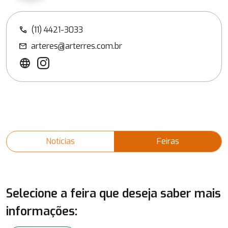
(11) 4421-3033
call
arteres@arterres.com.br
mail
Notícias
Feiras
Selecione a feira que deseja saber mais
informações: