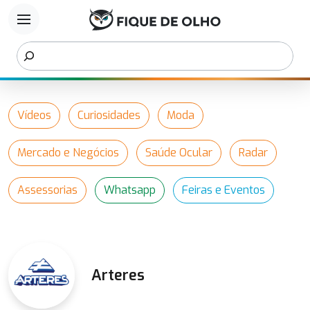
menu
Vídeos
Curiosidades
Moda
Mercado e Negócios
Saúde Ocular
Radar
Assessorias
Whatsapp
Feiras e Eventos
Arteres