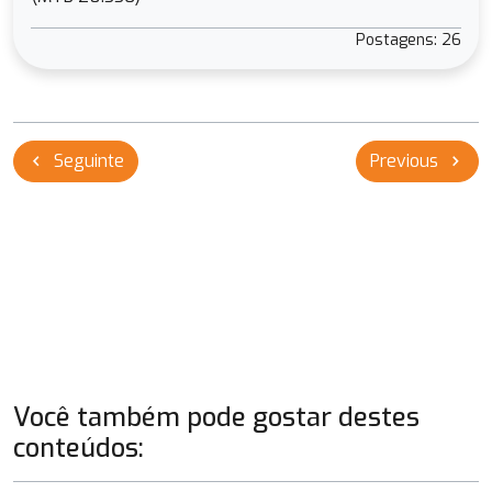
Postagens: 26
Navegação
Seguinte
Previous
chevron_left
chevron_right
de
Post
Você também pode gostar destes
conteúdos: