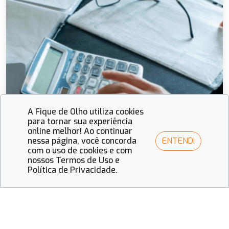
A Fique de Olho utiliza cookies
para tornar sua experiência
online melhor! Ao continuar
ENTENDI
nessa página, você concorda
com o uso de cookies e com
nossos Termos de Uso e
Fique de Olho
Política de Privacidade.
Reforma tributária redefine estratégias e
impõe novos desafios e oportunidades ao
varejo óptico