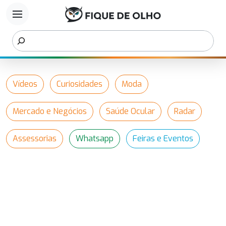
menu
Vídeos
Curiosidades
Moda
Mercado e Negócios
Saúde Ocular
Radar
Assessorias
Whatsapp
Feiras e Eventos