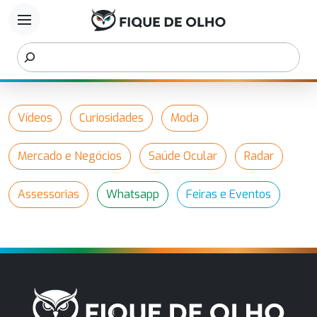
menu
Vídeos
Curiosidades
Moda
Mercado e Negócios
Saúde Ocular
Radar
Assessorias
Whatsapp
Feiras e Eventos