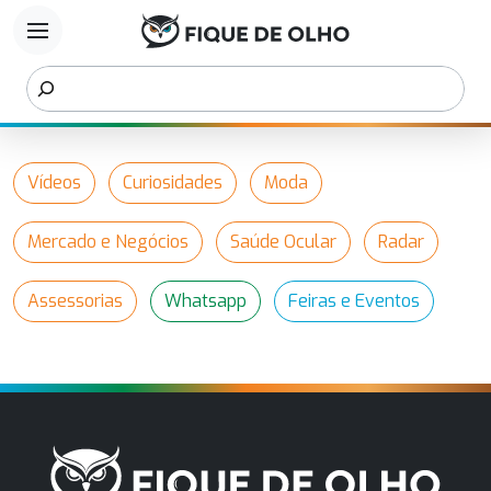
menu
Vídeos
Curiosidades
Moda
Mercado e Negócios
Saúde Ocular
Radar
Assessorias
Whatsapp
Feiras e Eventos