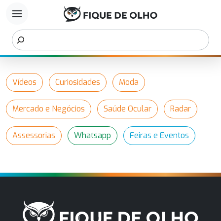
menu
Vídeos
Curiosidades
Moda
Mercado e Negócios
Saúde Ocular
Radar
Assessorias
Whatsapp
Feiras e Eventos