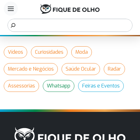
menu
Vídeos
Curiosidades
Moda
Mercado e Negócios
Saúde Ocular
Radar
Assessorias
Whatsapp
Feiras e Eventos