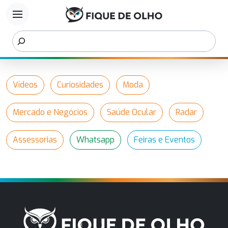
menu
Vídeos
Curiosidades
Moda
Mercado e Negócios
Saúde Ocular
Radar
Assessorias
Whatsapp
Feiras e Eventos