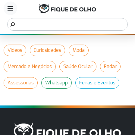
menu
Vídeos
Curiosidades
Moda
Mercado e Negócios
Saúde Ocular
Radar
Assessorias
Whatsapp
Feiras e Eventos