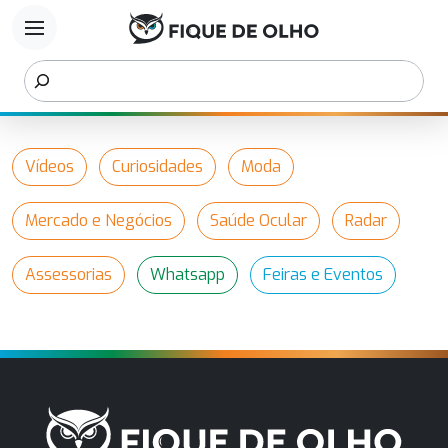
menu
Vídeos
Curiosidades
Moda
Mercado e Negócios
Saúde Ocular
Radar
Assessorias
Whatsapp
Feiras e Eventos