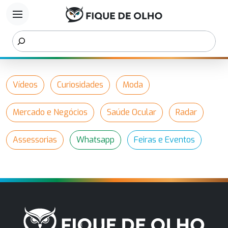
menu
Vídeos
Curiosidades
Moda
Mercado e Negócios
Saúde Ocular
Radar
Assessorias
Whatsapp
Feiras e Eventos