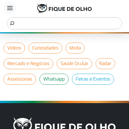
menu
Vídeos
Curiosidades
Moda
Mercado e Negócios
Saúde Ocular
Radar
Assessorias
Whatsapp
Feiras e Eventos