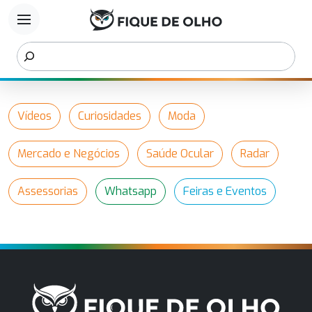
menu
Vídeos
Curiosidades
Moda
Mercado e Negócios
Saúde Ocular
Radar
Assessorias
Whatsapp
Feiras e Eventos