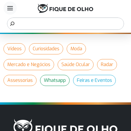
menu
Vídeos
Curiosidades
Moda
Mercado e Negócios
Saúde Ocular
Radar
Assessorias
Whatsapp
Feiras e Eventos