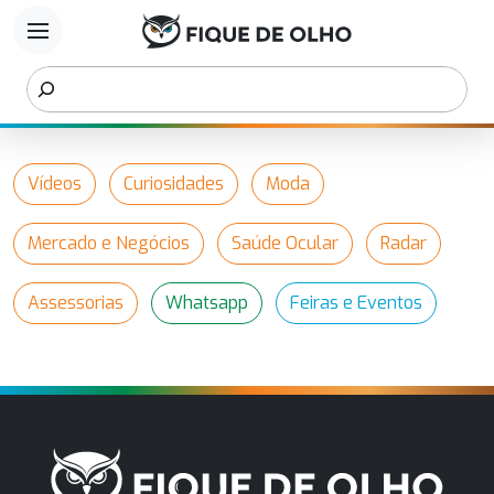
menu
Vídeos
Curiosidades
Moda
Mercado e Negócios
Saúde Ocular
Radar
Assessorias
Whatsapp
Feiras e Eventos