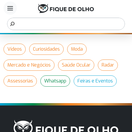
menu
Vídeos
Curiosidades
Moda
Mercado e Negócios
Saúde Ocular
Radar
Assessorias
Whatsapp
Feiras e Eventos