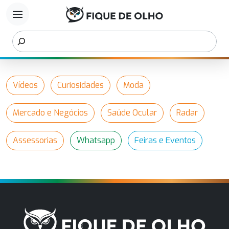
menu
Vídeos
Curiosidades
Moda
Mercado e Negócios
Saúde Ocular
Radar
Assessorias
Whatsapp
Feiras e Eventos